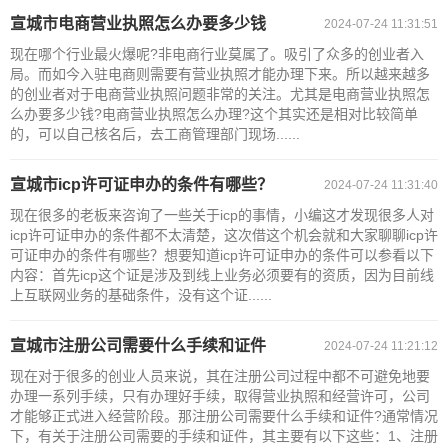
宣城市电商营业执照怎么办要多少钱
2024-07-24 11:31:51
现在哪个行业最火爆呢?非电商行业莫属了。吸引了众多的创业者入
局。而如今入驻电商则需要有营业执照才能办理下来。所以越来越多
的创业者对于电商营业执照问题非常的关注。尤其是电商营业执照怎
么办要多少钱?电商营业执照怎么办理?这个其实还是相对比较简单
的，可以自己核名后，去工商管理部门现场......
宣城市icp许可证申办的条件有哪些？
2024-07-24 11:31:40
现在很多的老板来咨询了一些关于icp的事情，小编这才发现很多人对
icp许可证申办的条件都不太清楚，这次借这个机会就和大家聊聊icp许
可证申办的条件有哪些？想要知道icp许可证申办的条件可以参看以下
内容：首先icp这个证是涉及到线上业务必须要有的资质，因为目前线
上互联网业务的基础条件，没有这个证......
宣城市注册公司需要什么手续和证件
2024-07-24 11:21:12
现在对于很多的创业人员来说，其在注册公司过程中都不可避免地要
办理一系列手续，只有办理好手续，取得营业执照和经营许可，公司
才能够正式进入经营阶段。那注册公司需要什么手续和证件?通常情况
下，有关于注册公司需要的手续和证件，其主要有以下这些：1、注册